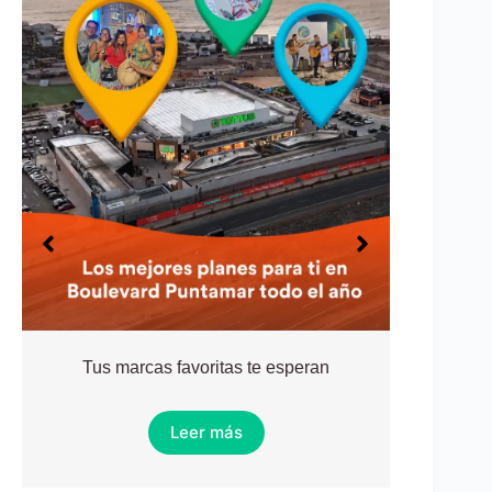
Tus marcas favoritas te esperan
Acti
Leer más