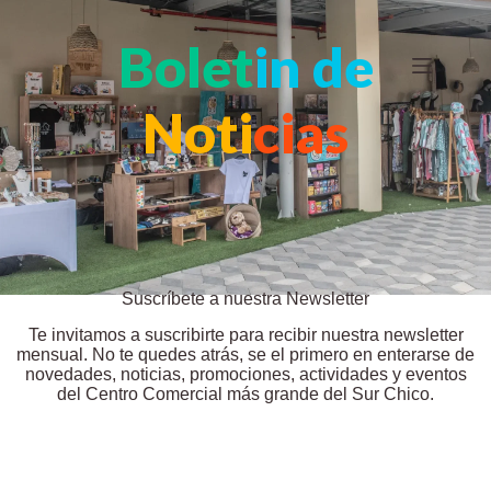
Saltar
al
Bolet
in de
contenido
Noti
cias
Suscríbete a nuestra Newsletter
Te invitamos a suscribirte para recibir nuestra newsletter
mensual. No te quedes atrás, se el primero en enterarse de
novedades, noticias, promociones, actividades y eventos
del Centro Comercial más grande del Sur Chico.