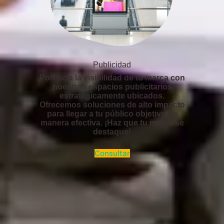
Publicidad
Potencia la visibilidad de tu marca con
nuestros espacios publicitarios
estratégicamente ubicados.
Ofrecemos soluciones de alto impacto
para llegar a tu público objetivo de
manera efectiva. ¡Haz que tu marca se
destaque!
Consultar