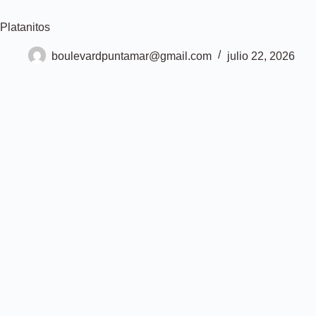
Saltar
al
Platanitos
contenido
boulevardpuntamar@gmail.com
julio 22, 2026