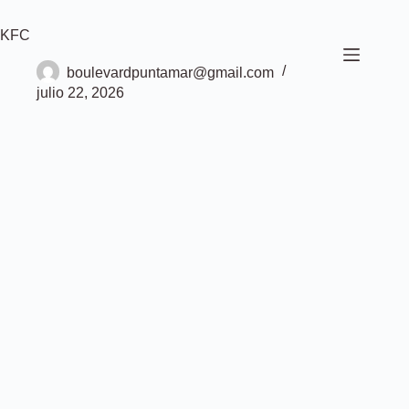
Saltar
al
KFC
contenido
boulevardpuntamar@gmail.com
julio 22, 2026