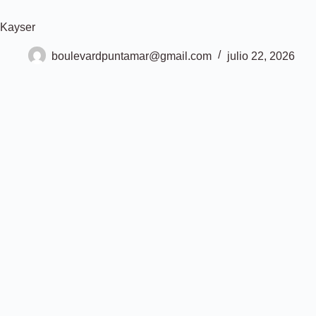
Saltar
al
Kayser
contenido
boulevardpuntamar@gmail.com
julio 22, 2026