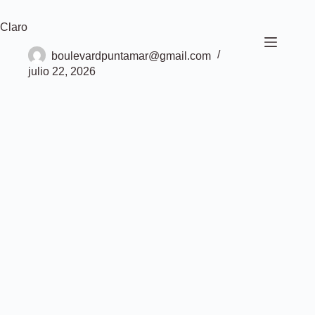
Saltar
al
Claro
contenido
boulevardpuntamar@gmail.com
julio 22, 2026