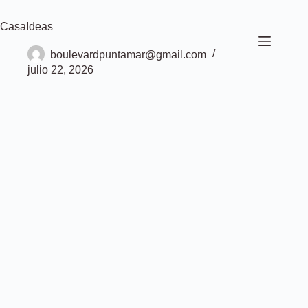
Saltar
al
CasaIdeas
contenido
boulevardpuntamar@gmail.com
julio 22, 2026