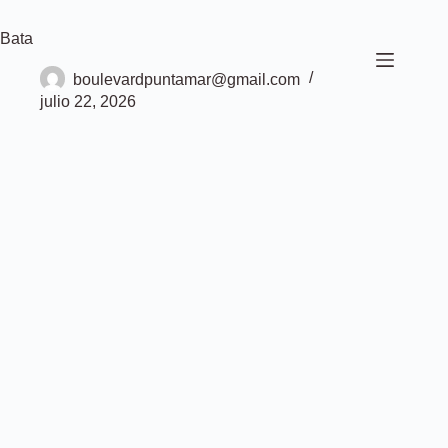
Saltar
al
Bata
contenido
boulevardpuntamar@gmail.com
julio 22, 2026