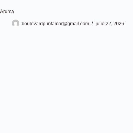
Saltar
al
Aruma
contenido
boulevardpuntamar@gmail.com
julio 22, 2026